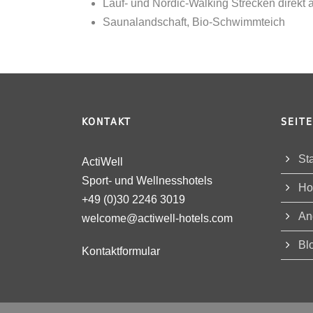
Lauf- und Nordic-Walking Strecken direkt 
Saunalandschaft, Bio-Schwimmteich
KONTAKT
SEIT
Sta
ActiWell
Sport- und Wellnesshotels
Ho
+49 (0)30 2246 3019
An
welcome@actiwell-hotels.com
Bl
Kontaktformular